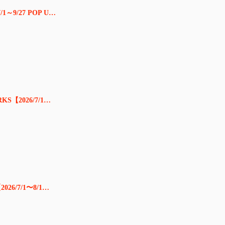
1～9/27 POP U…
KS【2026/7/1…
026/7/1〜8/1…