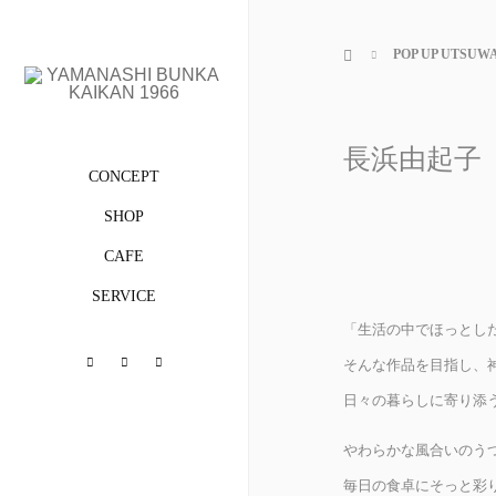
ホーム
POP UP UTSUW
長浜由起子【20
CONCEPT
SHOP
CAFE
SERVICE
「生活の中でほっとし
Facebook
Instagram
Flickr
そんな作品を目指し、
日々の暮らしに寄り添
やわらかな風合いのう
毎日の食卓にそっと彩