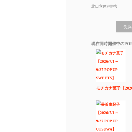
北口立体P提携
長浜
現在同時開催中のPOP
モチカナ菓子【2026/7