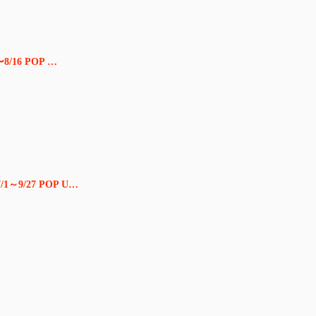
〜8/16 POP …
1～9/27 POP U…