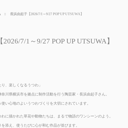
A
長浜由起子【2026/7/1～9/27 POP UP UTSUWA】
26/7/1～9/27 POP UP UTSUWA】
たり、楽しくなるうつわ」
神奈川県横浜市を拠点に制作活動を行う陶芸家・長浜由起子さん。
う使い心地のよいうつわづくりを大切にされています。
つわに描かれた草花や動物たちは、まるで物語のワンシーンのよう。
りを添え、使うたびに心が和む作品が並びます。