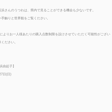
長浜さんのうつわは、県内で見ることができる機会も少ないです。
い手触りと世界観をご覧ください。
況によりお一人様あたりの購入点数制限を設けさせていただく可能性がござい
承ください。
【長浜由起子】
27日(日)