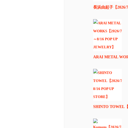
長浜由起子【2026/7/
ARAI METAL WOR
SHINTO TOWEL【2