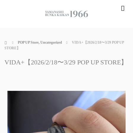
me
ホーム
POP UP Store
,
Uncategorized
VIDA+【2026/2/18〜3/29 POP UP
STORE】
VIDA+【2026/2/18〜3/29 POP UP STORE】