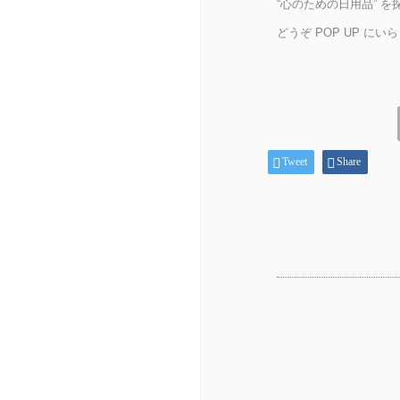
“心のための日用品” を
どうぞ POP UP に
Tweet
Share