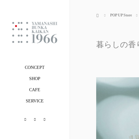
ホーム
POP UP Store
暮らしの香り【20
CONCEPT
SHOP
CAFE
SERVICE
Facebook
Instagram
Flickr